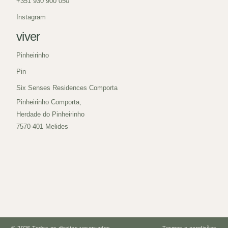
+351 930 900 050
Instagram
viver
Pinheirinho
Pin
Six Senses Residences Comporta
Pinheirinho Comporta,
Herdade do Pinheirinho
7570-401 Melides
© 2026 Todos os direitos reservados.
Termos e condições